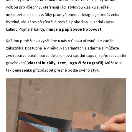
volbou pro všechny, kteří mají rádi stylovou klasiku a ještě
nezanevřeli na mince. Díky promyšlenému designu je peněženka
bytelná, ale zároveň zůstává tenká a pohodlná i v zadní kapse
kalhot. Pojme
3
karty, mince a papírovou hotovost
.
Každou peněženku vyrábíme u nás v Česku přesně dle zadání
zákazníka. Dostupná je v několika variantách a zdarma si můžete
zvolit barvu obšití, barvu detailu (levá spodní kapsa) a přidat i vlastní
gravírování (
vlastní iniciály, text, logo či fotografii)
. Můžete si
tak peněženku přizpůsobit přesně podle svého stylu.