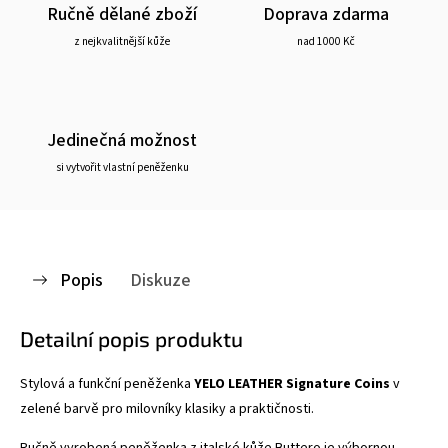
Ručně dělané zboží
Doprava zdarma
z nejkvalitnější kůže
nad 1000 Kč
Jedinečná možnost
si vytvořit vlastní peněženku
Popis
Diskuze
Detailní popis produktu
Stylová a funkční peněženka
YELO LEATHER Signature Coins
v
zelené barvě pro milovníky klasiky a praktičnosti.
Ručně vyrobená peněženka z italské kůže Buttero je výbornou