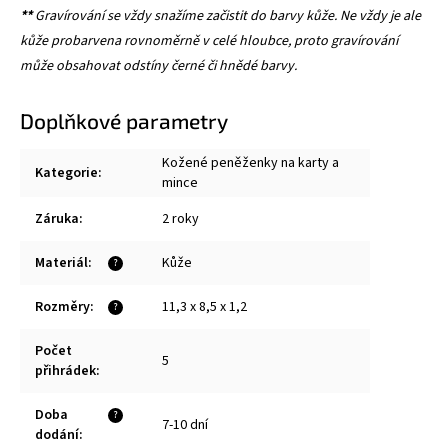
**
Gravírování se vždy snažíme začistit do barvy kůže. Ne vždy je ale
kůže probarvena rovnoměrně v celé hloubce, proto gravírování
může obsahovat odstíny černé či hnědé barvy.
Doplňkové parametry
Kožené peněženky na karty a
Kategorie
:
mince
Záruka
:
2 roky
Materiál
:
Kůže
?
Rozměry
:
11,3 x 8,5 x 1,2
?
Počet
5
přihrádek
:
Doba
?
7-10 dní
dodání
: