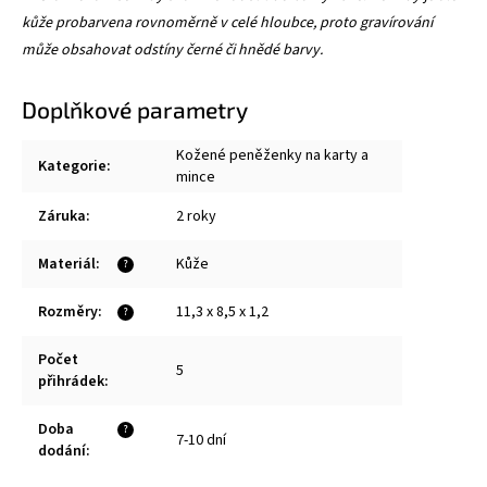
kůže probarvena rovnoměrně v celé hloubce, proto gravírování
může obsahovat odstíny černé či hnědé barvy.
Doplňkové parametry
Kožené peněženky na karty a
Kategorie
:
mince
Záruka
:
2 roky
Materiál
:
Kůže
?
Rozměry
:
11,3 x 8,5 x 1,2
?
Počet
5
přihrádek
:
Doba
?
7-10 dní
dodání
: