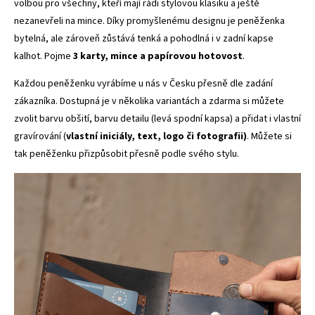
volbou pro všechny, kteří mají rádi stylovou klasiku a ještě
nezanevřeli na mince. Díky promyšlenému designu je peněženka
bytelná, ale zároveň zůstává tenká a pohodlná i v zadní kapse
kalhot. Pojme
3
karty, mince a papírovou hotovost
.
Každou peněženku vyrábíme u nás v Česku přesně dle zadání
zákazníka. Dostupná je v několika variantách a zdarma si můžete
zvolit barvu obšití, barvu detailu (levá spodní kapsa) a přidat i vlastní
gravírování (
vlastní iniciály, text, logo či fotografii)
. Můžete si
tak peněženku přizpůsobit přesně podle svého stylu.